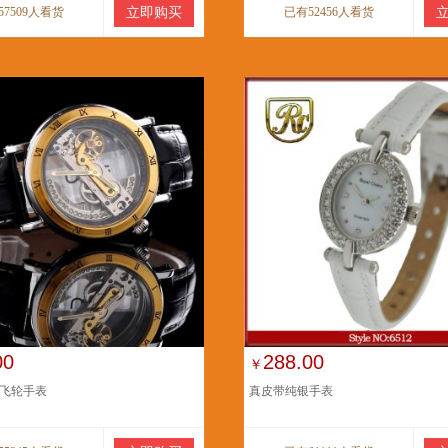
57509人看货
立即购买
已有52456人看货
00
288.00
￥
飞轮手表
真皮带纯银手表