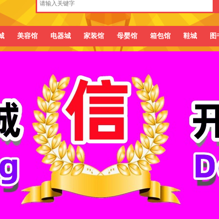
城
美容馆
电器城
家装馆
母婴馆
箱包馆
鞋城
图