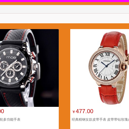
00
477.00
￥
轮多功能手表
经典精钢女款皮带手表 皮带带钻玫瑰