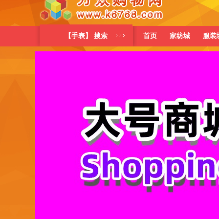
【手表】 搜索
首页
家纺城
服装