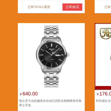
已有76134人看货
立即购买
已有
640.00
176.
￥
￥
瑞士宾卡达机械表全自动日历防水精钢商务经典
时尚滚红水
男士手表