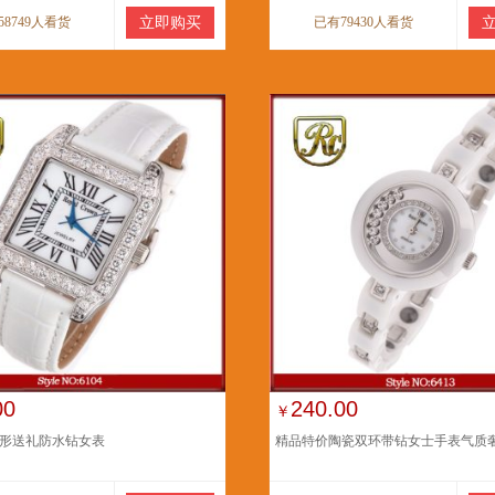
58749人看货
立即购买
已有79430人看货
00
240.00
￥
形送礼防水钻女表
精品特价陶瓷双环带钻女士手表气质