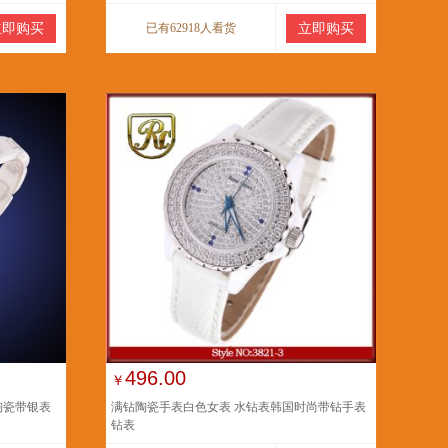
立即购买
已有62918人看货
立即购买
496.00
￥
 陶瓷带银表
满钻陶瓷手表白色女表 水钻表韩国时尚带钻手表
钻表