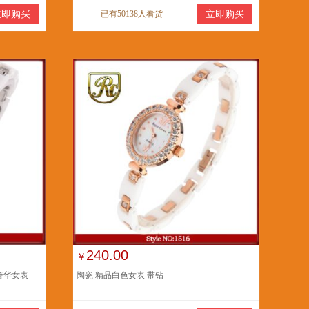
立即购买
已有50138人看货
立即购买
240.00
￥
奢华女表
陶瓷 精品白色女表 带钻