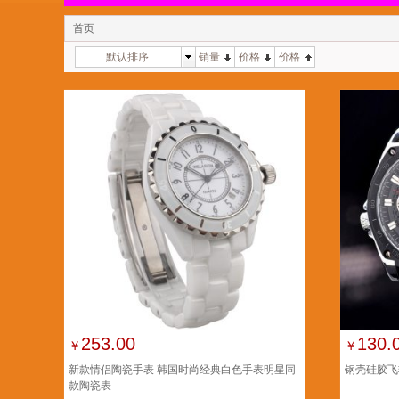
首页
默认排序
销量
价格
价格
253.00
130.
￥
￥
新款情侣陶瓷手表 韩国时尚经典白色手表明星同
钢壳硅胶飞
款陶瓷表