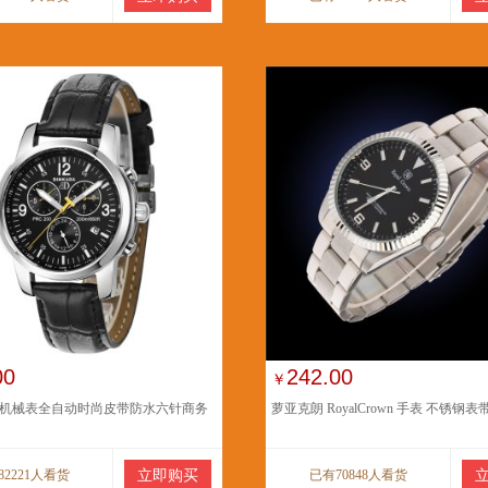
00
242.00
￥
机械表全自动时尚皮带防水六针商务
萝亚克朗 RoyalCrown 手表 不锈钢表
82221人看货
立即购买
已有70848人看货