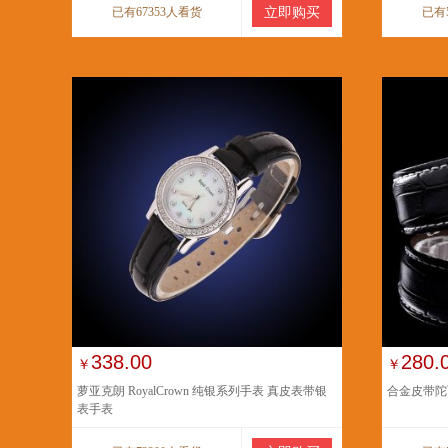
已有67353人看货
立即购买
已有
338.00
280.
￥
￥
萝亚克朗 RoyalCrown 纯银系列手表 真皮表带银
合金皮带陀
表手表