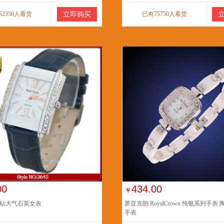
52350人看货
立即购买
已有75750人看货
00
434.00
￥
钻大气石英女表
萝亚克朗 RoyalCrown 纯银系列手表
手表