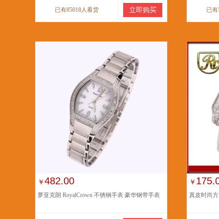
已有85018人看货
立即购买
已有
482.00
175.
￥
￥
萝亚克朗 RoyalCrown 不锈钢手表 豪华钢带手表
真皮时尚方