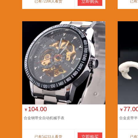
已有72200人看货
立即购买
已有
104.00
77.0
￥
￥
合金钢带全自动机械手表
合金皮带半
已有54233人看货
立即购买
已有