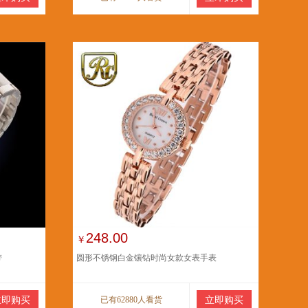
248.00
￥
带
圆形不锈钢白金镶钻时尚女款女表手表
立即购买
已有62880人看货
立即购买