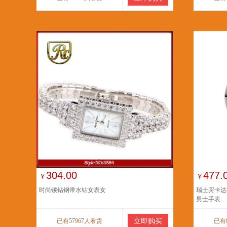
304.00
477.
￥
￥
时尚镶钻钢带水钻女表女
瑞士宾卡达
男士手表
已有57967人看货
立即购买
已有