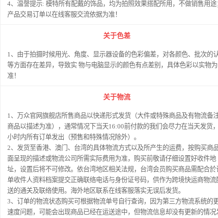
4、温謦提示: 模特所有配戴的饰品，均为拍照效果搭配所用，不做销售用途
产品交易订单以在线客服交流依据为准！
关于色差
1、由于拍摄时候用光、角度、显示器设备的色彩偏差，对各颜色、批次的
等方面存在差异，导致实 物与电脑显示的颜色有点差别，具体色彩以实物为
准！
关于物流
1、万众官网旗舰店所售商品以快递形式发货（大件或特殊商品及有物流备
商品以描述为准），通常情况下当天16:00前付款的我们会尽力在当天发货，
小时内所有订单发出（预售和特殊情况除外）。
2、发货至香港、澳门、台湾的具体物流方式以及所产生的运费，按购买商
面呈现的描述或物流公司所需实际费用为准，购买前敬请仔细设置好收件地
址，设置后将不可修改。依台湾地区相关法规，台湾会员购买商品需配合於
单收件人资料档案提交正确联络电话与身份证号码，供作为跨境快运商物流
送的通关及联络使用。海外地区联系在线客服落实无误后发货。
3、订单的物流状态购买可根据物流单号自行查询，因为第三方物流系统的
速度问题，可能会出现商品已经在运送途中，但物流信息却没有更新的情况