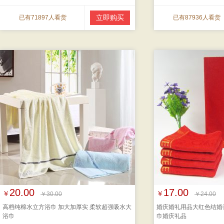
立即购买
已有71897人看货
已有87936人看货
20.00
17.00
￥
￥
￥30.00
￥24.00
高档纯棉水立方浴巾 加大加厚实 柔软超强吸水大
婚庆婚礼用品大红色结婚
浴巾
巾婚庆礼品