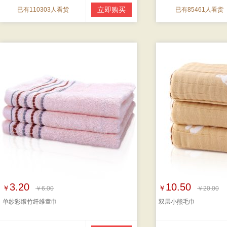
立即购买
已有110303人看货
已有85461人看货
3.20
10.50
￥
￥
￥6.00
￥20.00
单纱彩缎竹纤维童巾
双层小熊毛巾