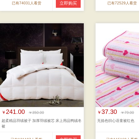
立即购买
已有74031人看货
已有72529人看货
241.00
37.30
￥
￥
￥350.00
￥79.00
超柔精品羽绒被子 加厚羽绒被芯 床上用品鸭绒冬
无捻色织心语童被红色
被