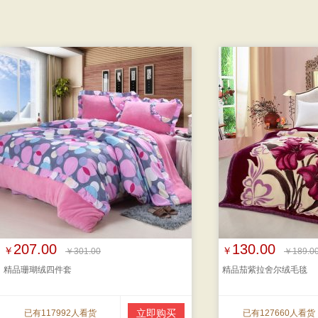
207.00
130.00
￥
￥
￥301.00
￥189.0
精品珊瑚绒四件套
精品茄紫拉舍尔绒毛毯
立即购买
已有117992人看货
已有127660人看货