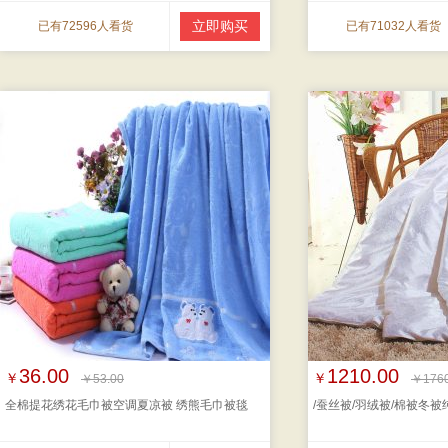
立即购买
已有72596人看货
已有71032人看货
36.00
1210.00
￥
￥
￥53.00
￥1760
全棉提花绣花毛巾被空调夏凉被 绣熊毛巾被毯
/蚕丝被/羽绒被/棉被冬