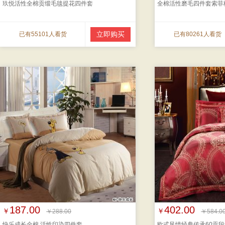
玖悦活性全棉贡缎毛毯提花四件套
全棉活性磨毛四件套索菲
立即购买
已有55101人看货
已有80261人看货
187.00
402.00
￥
￥
￥288.00
￥584.0
快乐成长全棉 活性印染四件套
欧式风情经典传承60贡段