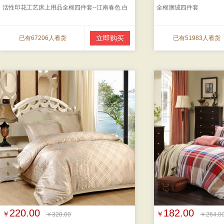
活性印花工艺床上用品全棉四件套--江南春色 白
全棉澳绒四件套
立即购买
已有67206人看货
已有51983人看货
220.00
182.00
￥
￥
￥320.00
￥264.0