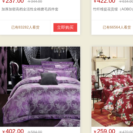
237.00
422.00
￥
￥
￥344.00
￥634.0
加厚加密高档全活性全棉磨毛四件套
竹纤维提花贡缎（AOBO
立即购买
已有83282人看货
已有66564人看货
402.00
259.00
￥
￥
￥584.00
￥470.0