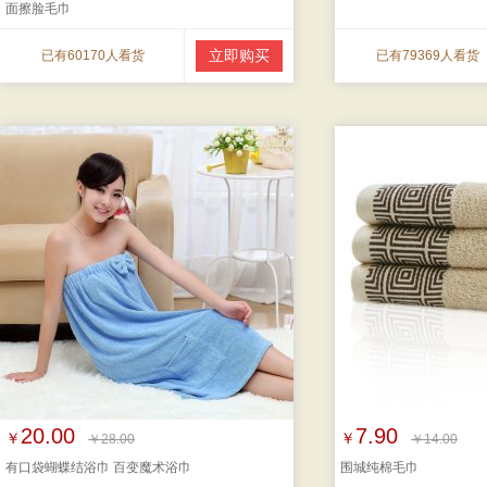
面擦脸毛巾
立即购买
已有60170人看货
已有79369人看货
20.00
7.90
￥
￥
￥28.00
￥14.00
有口袋蝴蝶结浴巾 百变魔术浴巾
围城纯棉毛巾