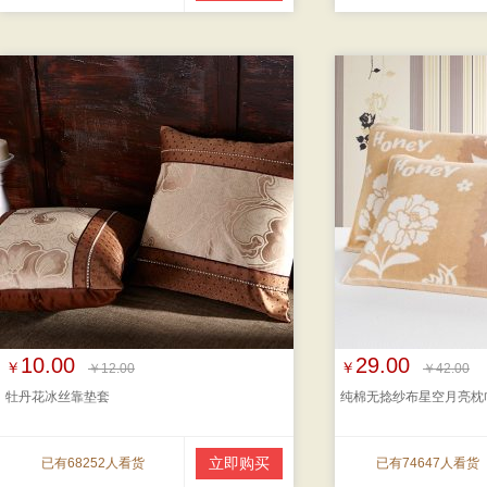
10.00
29.00
￥
￥
￥12.00
￥42.00
牡丹花冰丝靠垫套
纯棉无捻纱布星空月亮枕
立即购买
已有68252人看货
已有74647人看货