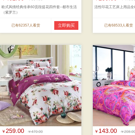
欧式风情经典传承60贡段提花四件套--都市生活
活性印花工艺床上用品全棉
（紫罗兰）
立即购买
已有62357人看货
已有68533人看货
259.00
143.00
￥
￥
￥470.00
￥208.0