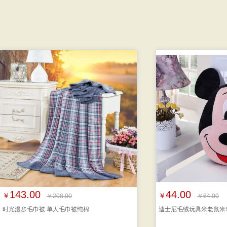
143.00
44.00
￥
￥
￥208.00
￥64.00
时光漫步毛巾被 单人毛巾被纯棉
迪士尼毛绒玩具米老鼠米