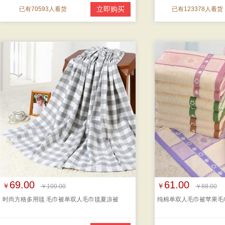
立即购买
已有70593人看货
已有123378人看货
69.00
61.00
￥
￥
￥100.00
￥88.00
时尚方格多用毯 毛巾被单双人毛巾毯夏凉被
纯棉单双人毛巾被苹果毛