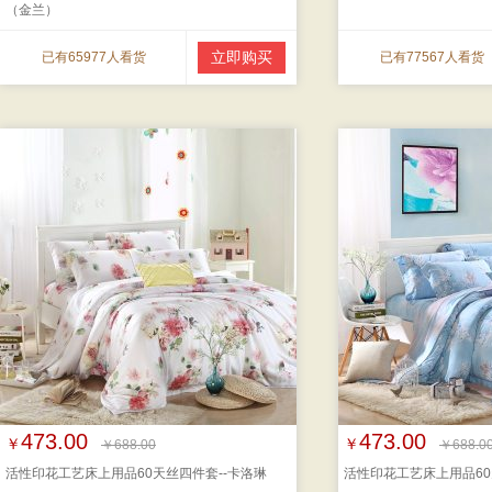
（金兰）
立即购买
已有65977人看货
已有77567人看货
473.00
473.00
￥
￥
￥688.00
￥688.0
活性印花工艺床上用品60天丝四件套--卡洛琳
活性印花工艺床上用品60