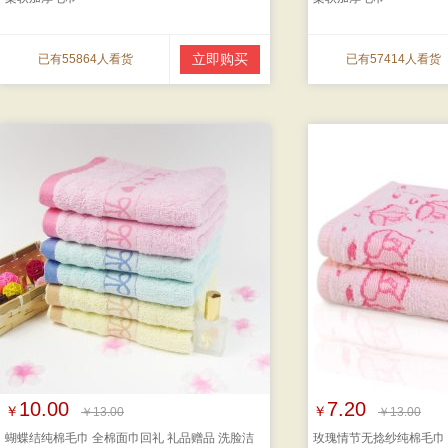
立即购买
已有55864人看货
已有57414人看货
10.00
7.20
￥
￥
￥13.00
￥13.00
蝴蝶结纯棉毛巾 全棉面巾回礼 礼品赠品 洗脸洁
玫瑰情节无捻纱纯棉毛巾