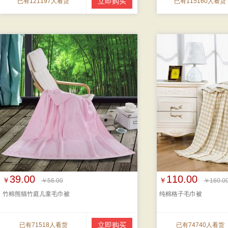
立即购买
已有121197人看货
已有115160人看货
39.00
110.00
￥
￥
￥56.00
￥160.0
竹棉熊猫竹庭儿童毛巾被
纯棉格子毛巾被
立即购买
已有71518人看货
已有74740人看货