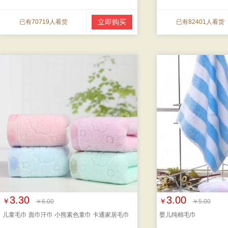
立即购买
已有70719人看货
已有82401人看货
3.30
3.00
￥
￥
￥6.00
￥5.00
儿童毛巾 面巾汗巾 小熊素色童巾 卡通家居毛巾
婴儿纯棉毛巾