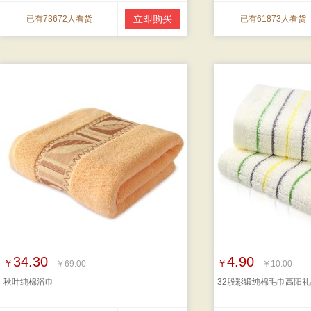
立即购买
已有73672人看货
已有61873人看货
34.30
4.90
￥
￥
￥69.00
￥10.00
秋叶纯棉浴巾
32股彩锻纯棉毛巾高阳