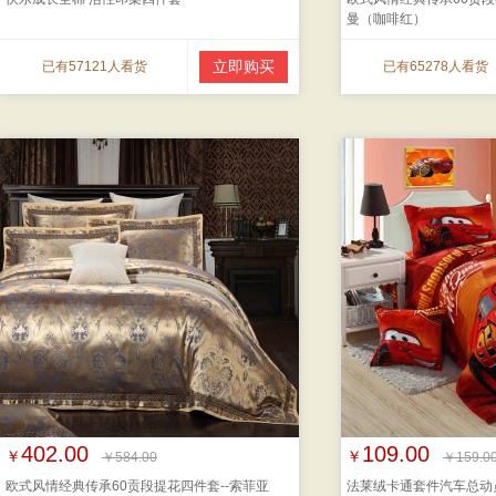
曼（咖啡红）
立即购买
已有57121人看货
已有65278人看货
402.00
109.00
￥
￥
￥584.00
￥159.0
欧式风情经典传承60贡段提花四件套--索菲亚
法莱绒卡通套件汽车总动