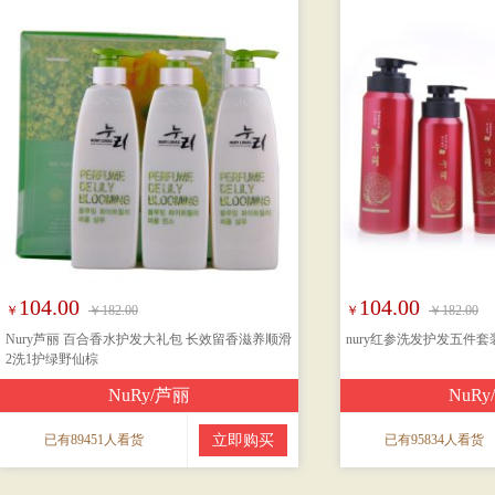
104.00
104.00
￥
￥182.00
￥
￥182.00
Nury芦丽 百合香水护发大礼包 长效留香滋养顺滑
nury红参洗发护发五件套
2洗1护绿野仙棕
NuRy/芦丽
NuR
已有89451人看货
立即购买
已有95834人看货