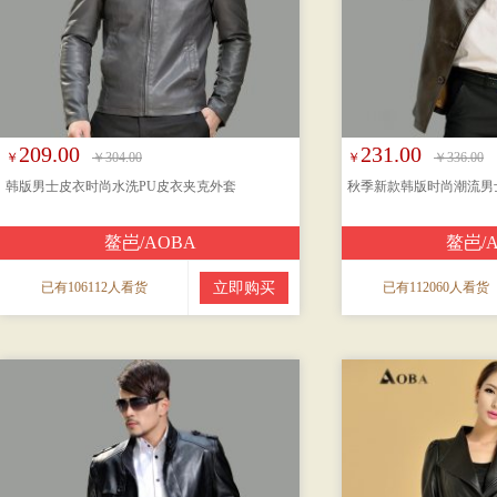
209.00
231.00
￥
￥304.00
￥
￥336.00
韩版男士皮衣时尚水洗PU皮衣夹克外套
秋季新款韩版时尚潮流男
鳌岜/AOBA
鳌岜/
已有106112人看货
立即购买
已有112060人看货