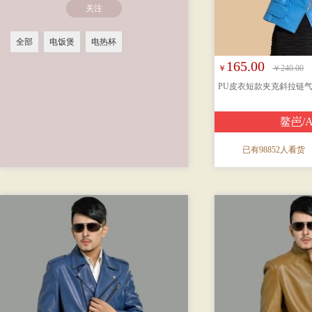
关注
全部
电饭煲
电热杯
165.00
￥
￥240.00
PU皮衣短款夹克斜拉链
鳌岜/
已有98852人看货