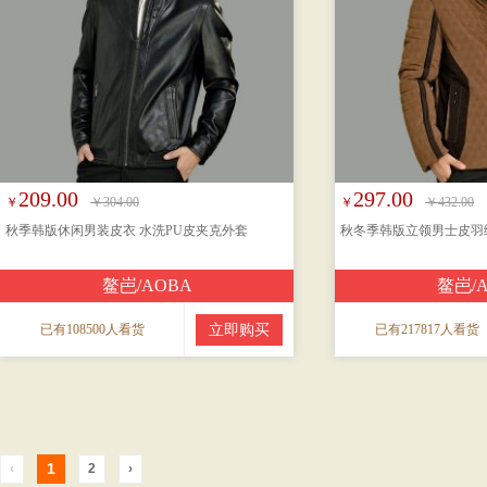
209.00
297.00
￥
￥304.00
￥
￥432.00
秋季韩版休闲男装皮衣 水洗PU皮夹克外套
秋冬季韩版立领男士皮羽
鳌岜/AOBA
鳌岜/
已有108500人看货
立即购买
已有217817人看货
1
‹
2
›