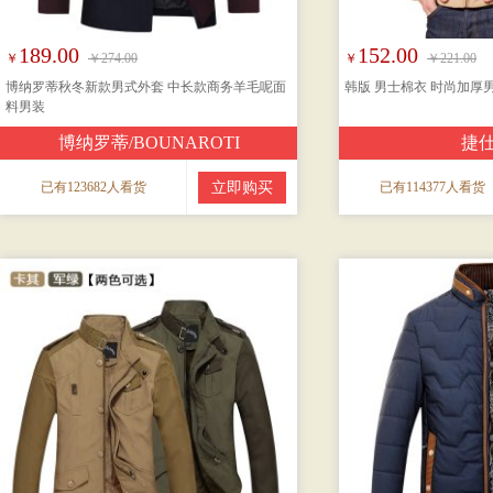
189.00
152.00
￥
￥274.00
￥
￥221.00
博纳罗蒂秋冬新款男式外套 中长款商务羊毛呢面
韩版 男士棉衣 时尚加厚
料男装
博纳罗蒂/BOUNAROTI
捷
已有123682人看货
立即购买
已有114377人看货