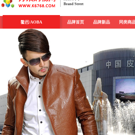
Brand Street
品牌街
鳌岜/AOBA
一周新发现
今日最大牌
品牌首页
新品发布汇
品牌新品
品牌库
同类商