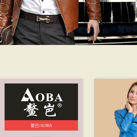
鳌岜/AOBA