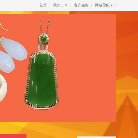
首页
我的订单
客户服务
网站导航