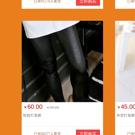
已有91276人看货
立即购买
已有
60.00
45.0
￥
￥
￥90.00
蛇纹打底裤
外穿打底裤
已有94377人看货
立即购买
已有