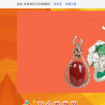
您好, 欢迎来到万众购物网 !
请登录
免费注册