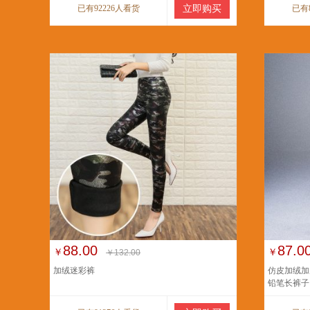
已有92226人看货
立即购买
已有
88.00
87.0
￥
￥
￥132.00
加绒迷彩裤
仿皮加绒加
铅笔长裤子