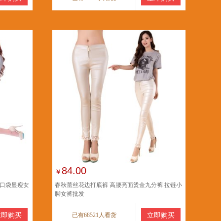
84.00
￥
四口袋显瘦女
春秋蕾丝花边打底裤 高腰亮面烫金九分裤 拉链小
脚女裤批发
立即购买
已有68521人看货
立即购买