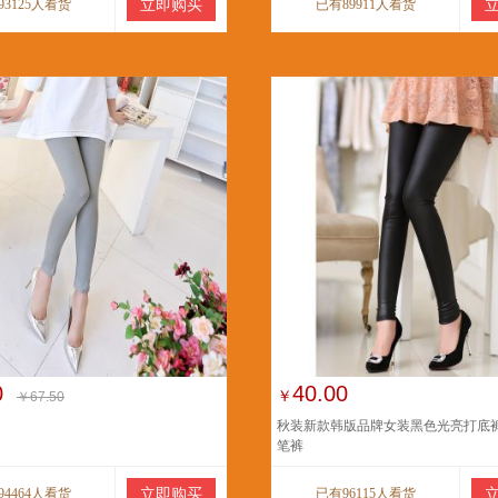
93125人看货
立即购买
已有89911人看货
0
40.00
￥
￥67.50
秋装新款韩版品牌女装黑色光亮打底
笔裤
94464人看货
立即购买
已有96115人看货