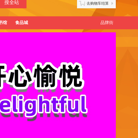
去购物车结算
书馆
食品城
品牌街