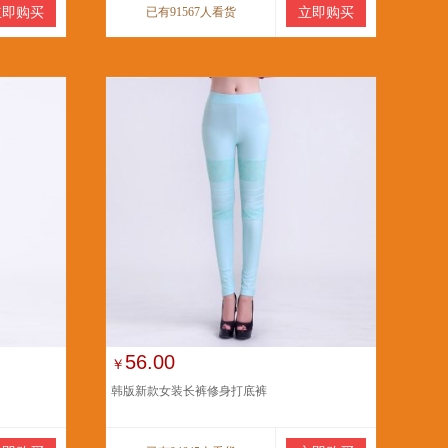
立即购买
已有91567人看货
立即购买
56.00
￥
韩版新款女装长裤修身打底裤