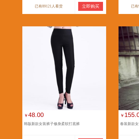
已有89121人看货
立即购买
已有
48.00
155.
￥
￥
韩版新款女装裤子修身柔软打底裤
春装新款女