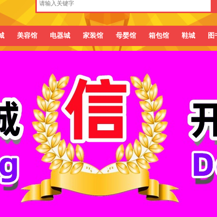
城
美容馆
电器城
家装馆
母婴馆
箱包馆
鞋城
图