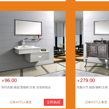
96.00
279.00
￥
￥
简约高雅 镜面/置物柜/主柜 浴室柜组合
高雅大气 镜面/侧柜/主柜
已有43723人看货
立即购买
已有43275人看货