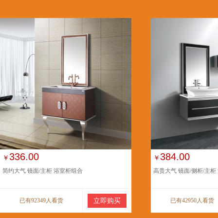
336.00
384.00
￥
￥
简约大气 镜面/主柜 浴室柜组合
高贵大气 镜面/侧柜/主柜
已有92349人看货
立即购买
已有42950人看货