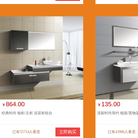
864.00
135.00
￥
￥
经典时尚 镜柜/主柜 浴室柜组合
清新时尚简约 镜面/置物
已有55714人看货
立即购买
已有43906人看货