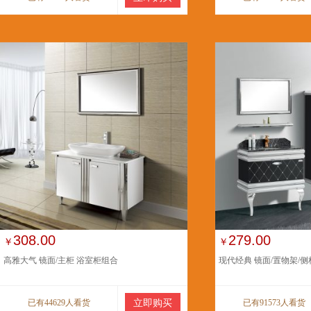
308.00
279.00
￥
￥
高雅大气 镜面/主柜 浴室柜组合
现代经典 镜面/置物架/侧
已有44629人看货
立即购买
已有91573人看货