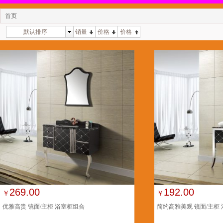
首页
默认排序
销量
价格
价格
269.00
192.00
￥
￥
优雅高贵 镜面/主柜 浴室柜组合
简约高雅美观 镜面/主柜