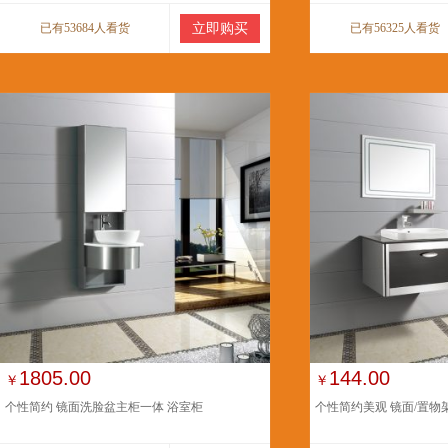
已有53684人看货
立即购买
已有56325人看货
1805.00
144.00
￥
￥
个性简约 镜面洗脸盆主柜一体 浴室柜
个性简约美观 镜面/置物