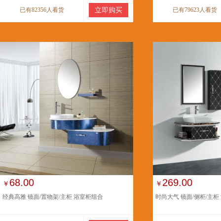
已有82356人看货
立即购买
已有79623人看货
68.00
269.00
￥
￥
经典高雅 镜面/置物架/主柜 浴室柜组合
时尚大气 镜面/侧柜/主柜