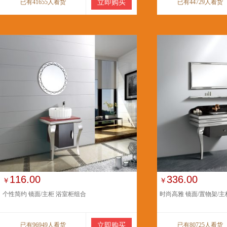
已有41655人看货
立即购买
已有44729人看货
116.00
336.00
￥
￥
个性简约 镜面/主柜 浴室柜组合
时尚高雅 镜面/置物架/主
已有96949人看货
立即购买
已有80725人看货