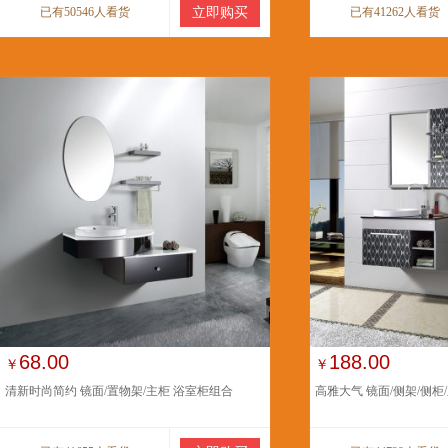
已有50546人看货
立即购买
已有41262人看货
68.00
188.00
￥
￥
清新时尚简约 镜面/置物架/主柜 浴室柜组合
高雅大气 镜面/侧架/侧柜