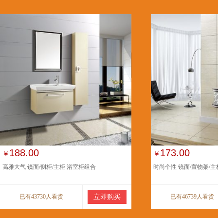
188.00
173.00
￥
￥
高雅大气 镜面/侧柜/主柜 浴室柜组合
时尚个性 镜面/置物架/主
已有43730人看货
立即购买
已有46739人看货