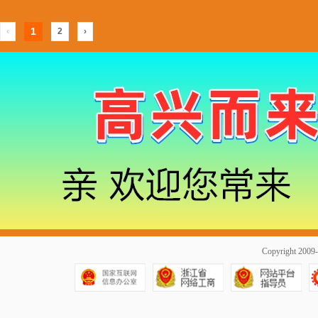
1
‹
2
›
Copyright 20