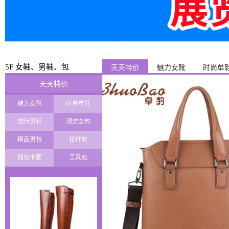
5F 女鞋、男鞋、包
天天特价
魅力女靴
时尚单
天天特价
魅力女靴
时尚单鞋
流行男鞋
潮流女包
精品男包
拉杆包
钱包卡套
工具包