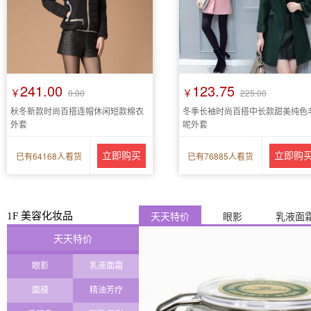
241.00
123.75
￥
￥
0.00
225.00
秋冬新款时尚百搭连帽休闲短款棉衣
冬季长袖时尚百搭中长款甜美纯色
外套
呢外套
已有64168人看货
立即购买
已有76885人看货
立即购
1F 美容化妆品
天天特价
眼影
乳液面
天天特价
眼影
乳液面霜
面膜
精油芳疗