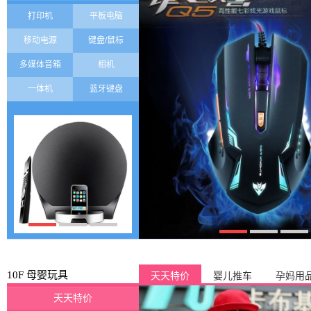
打印机
平板电脑
移动电源
键盘/鼠标
多媒体音箱
相机
一体机
蓝牙键盘
10F 母婴玩具
天天特价
婴儿推车
孕妈用
天天特价