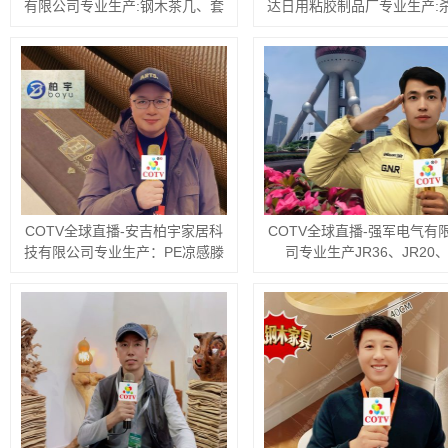
塘镇鹏利五金制品厂专业生产“鹏
制品有限公司专业生产：仓
利”牌无磁不锈钢特厚汤盆、圆
架、模具货架、阁楼货架、悬
盘、烝鱼盘、汤锅、大反边调料
架、托盘、展示架、工具车、
缸、韩式奶锅、组合干锅、无磁多
钣金、激光切割、数控折弯、
用盆等不锈钢产品，欢迎大家光
货架等产品，欢迎大家光临
临！
永康市东城亿锴电动工具配件厂专
COTV全球直播-永康市奇拓
业生产：各种砂轮罩、板手、中间
有限公司专业生产角磨压板；
盖、压盖、防尘盖、底板、消声器
7寸、新7寸电圆铸压板；反锁
以及各型号铁、塑料消声器等产
板；100～180法兰；200型
品，欢迎大家光临！
割机、开槽机、快换离心、粉
磨压板等产品，欢迎大家光