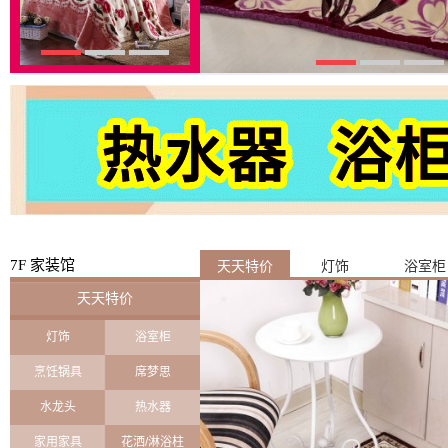
7F 家装馆
天天特价
灯饰
浴室柜
天天特价
灯饰
浴室柜
烹饪锅具
席梦思
水龙头
热水器
家用家具
花洒/淋浴柱