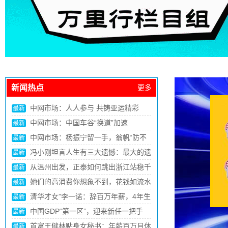
新闻热点
更多
COTV全球直播：安徽怀宁：“小”创新
最新
撬动“大”产业崛起
中共中央、国务院：健全农业转移人口
最新
市民化机制，全面取消在就业地参保户籍限
中国饭碗里装了更多中国粮 2024年我
最新
制
国粮食产量首次突破1.4万亿斤
我使馆提醒：来泰中国公民警惕“高薪
最新
招聘”陷阱
“抢”字头专列开出！正以最快速度将物
最新
资送往灾区
商务部召开“修好三门课 改革当先锋”年
最新
轻干部教育引领工作推进会
总书记的人民情怀｜“抓任何工作，给
最新
群众办任何事情，都要实事求是”
COTV全球直播-女装面料网关于诚邀
最新
女装面料商家，共赴大数据与人工智能之旅
两岸何时会启动协商？民进党当局已经
最新