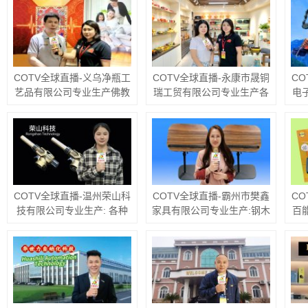
画、法式中古风装饰画等工
相框机械、相框配件；各种
产
艺饰品，源头工厂，欢迎大
压花轮、模具、烫金轮、热
儿
家光临！
转印膜及工艺饰品等产品，
源头工厂，欢迎大家光临！
COTV全球直播-义乌净瓶工
COTV全球直播-永康市晟铜
C
艺品有限公司专业生产佛教
瑞工贸有限公司专业生产各
电
净水瓶、佛教唐卡、财富相
种铜火锅、景泰蓝火锅；永
5
框等佛教财运系列产品，欢
康市舒舒电器有限公司专业
1
迎大家光临！
生产各种铜壶、铜水壶、铜
条
壶、宝瓶等工艺产品，欢迎
冰
大家光临！
COTV全球直播-温州荣山科
COTV全球直播-霸州市樊鑫
C
技有限公司专业生产: 各种
家具有限公司专业生产:钢木
百
喷枪、电弧、卡子炉、点火
茶几、套几、边几、钢木升
生
枪等产品；广泛应用于酒
降桌、便携式电脑桌、移动
微
店、企事业食堂、家庭以及
茶台等休闲及户外家具产
白
户外野炊等领域，款式多
品，欢迎大家光临！
粘
样，现货供应，欢迎大家光
粘
临！