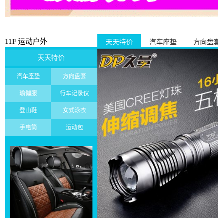
11F 运动户外
天天特价
汽车座垫
方向盘
天天特价
汽车座垫
方向盘套
瑜伽服
行车记录仪
登山鞋
女式泳衣
手电筒
运动包