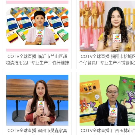
COTV全球直播-邵东市魏家镇霞
COTV全球直播-浙江备备多
光电器厂专业生产：各种鸟笼系
科技有限公司研发运行“淘备
列、花篮系列、冷风机系列、以及
APP解决数控车床、综合加工
取暖器配件、网罩、铝锅、塑料
数控车床、电动叉车、龙门加
件、五金件、电风扇风页等全套配
设备解决方案的运行服务，欢
件等产品，欢迎大家光临！
家光临！
COTV全球直播-潮州市潮安区彩
COTV全球直播-台州市金豪