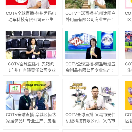
COTV全球直播-徐州孟扬电
COTV全球直播-杭州沐阳户
C
动车科技有限公司专业生
外用品有限公司专业生产：
区
产：“力晶”箱体人力三轮车
家庭露营帐篷、专业探险帐
产
改装电机专利产品及太阳能
篷、营地帐篷、酒店帐篷、
+
充电器、充电板等产品；设
儿童及宠物帐篷等多功能户
车
计创新、款式多样，欢迎全
外帐篷系列产品；设计创
洗
球新老客户前来洽谈采购！
新、匠心制造、款式多样，
欢迎大家光临！
源头工厂，欢迎大家光临！
COTV全球直播-迪先箱包
COTV全球直播-海盐精斌五
C
（广州）有限责任公司专业
金制品有限公司专业生产：
生
生产公文包、手袋、双肩背
十字冲模、钻尾模、成形模
产
包、收纳包、斜挎包、文件
具、尖尾牙板、机械牙板等
粉
夹、汽车资料包等各种款式
金属热处理与表面氮化处理
水
箱包产品，欢迎大家光临！
系列产品，设计创新、匠心
等
制造、款式多样，源头工
厂，欢迎大家光临！
COTV全球直播-栾城区恒艺
COTV全球直播-义乌市安伟
C
家居饰品厂专业生产：皮雕
机械科技有限公司、义乌市
区
画、砂岩画、珍珠画、组合
宏升五金机械商行专业生产
童