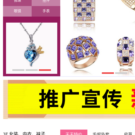
佛珠
挂件
眼镜
手表
3F 女装、内衣、袜子
天天特价
毛呢外套
皮草