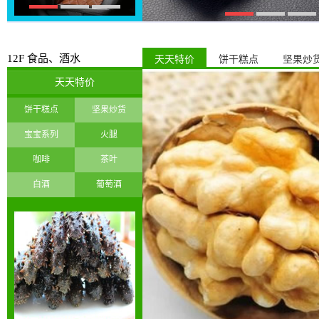
12F 食品、酒水
天天特价
饼干糕点
坚果炒
天天特价
饼干糕点
坚果炒货
宝宝系列
火腿
咖啡
茶叶
白酒
葡萄酒