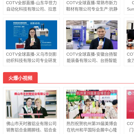
COTV全部直播-山东华世力
COTV全球直播-常熟市新力
自动化科技有限公司、拉恩
鞋材有限公司专业生产:抗静
Su
（山东）自动化科技有限公
电无纺布中底、等劳保鞋材
兹
司专业生产玻璃切割流水
料；黑色、白色、灰色软硬
亚
线，智能玻璃理片系统，智
毛毡、阻燃无纺布等汽车用
品
能玻璃激光打标机、玻璃上
毡及家居、家电用无纺布；
工
片切割一体机，欢迎大家光
黑白色帽衬用无纺布；特厚
临！
特硬等产品，欢迎大家光
临！
COTV全球直播-义乌市剑影
COTV全球直播-安徽台扬智
C
纺织科技有限公司专业研发
能装备有限公司、台扬智能
金
生产: 自动联合缝档一体
装备（浙江）有限公司专业
特
机、自动缝头机、双管缝头
生产:高速钻铣中心、五轴立
产
火爆小视频
机、双管自动剪线机等纺织
式加工中心、立式加工中心
铸
袜机机械产品，欢迎大家光
及龙门式长条加工专用机和
铝
临！
重型龙门加工中心等机床设
标
备，欢迎大家光临！
佛山市天时雅铝业有限公司
热烈祝贺杭州第39届美博会
C
销售铝合金踢脚线、铝合金
在杭州和平国际会展中心隆
门