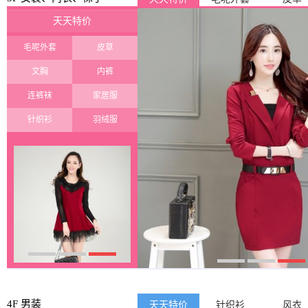
天天特价
毛呢外套
皮草
文胸
内裤
连裤袜
家居服
针织衫
羽绒服
4F 男装
天天特价
针织衫
风衣