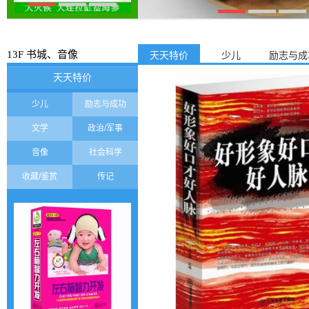
13F 书城、音像
天天特价
少儿
励志与成
天天特价
少儿
励志与成功
文学
政治/军事
音像
社会科学
收藏/鉴赏
传记