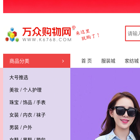
商品分类
首 页
服装城
家纺城
品牌街
大号推选
/
美妆
个人护理
/
/
珠宝
饰品
手表
/
/
女装
内衣
袜子
/
男装
户外
/
/
女鞋
男鞋
箱包