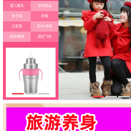
婴儿推车
孕妈用品
亲子装
奶瓶
过家家
积木/拼插
益智/解锁
遥控飞机