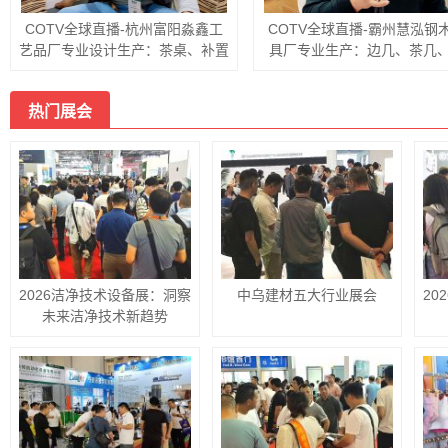
COTV全球直播-东阳市康健富旅
COTV全球直播-舒城县汤池
游用品有限公司、义乌市雷尼科智
眠村南风岗茶厂专业加工生产
能科技有限公司专业生产：各种电
1300多米青山绿水的大别山
动家用车载蓄电充气泵打气筒、吊
舒城高山茶林，专业生产“惠
热门展会
床、吊椅、睡袋、帐篷等户外旅游
兰”牌小兰花茶叶、“惠芷兰”
用品，欢迎大家光临！
籽油等生态绿色产品，陈爱飞
大家光临！
2026洁净技术设备展：洞察
中乌建材五大行业展会
20
未来洁净技术新趋势