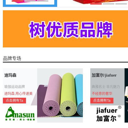
品牌专场
迪玛森
加富尔/jiafuer
瑜伽运动品牌
典雅名士 非凡魅力
迪玛森.用心传递美
不经意的奢华
点击拥有Ta
点击拥有Ta