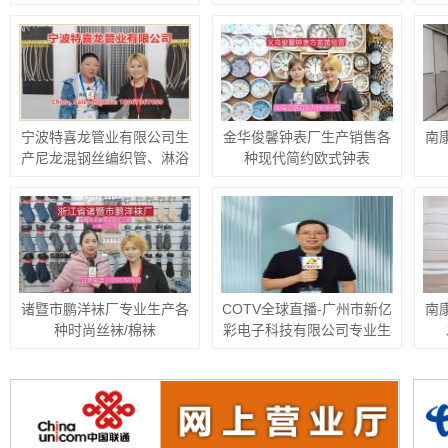
护角等产品
重开幕！
“
塑
P
水
宁波特喜龙管业有限公司生
金华俊馨钟表厂生产销售各
南
产尼龙混钢丝编织管、淋浴
种现代简约欧式钟表
管、连接管等产品
诸暨市鹏洋袜厂专业生产各
COTV全球直播-广州市新亿
南
种时尚丝袜/棉袜
彩电子科技有限公司专业生
产:倾斜开关、滚珠开关、震
动开关、跌倒开关、光电开
关、振动传感器等开关元器
件产品，源头工厂，欢迎大
家光临！