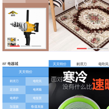
8F 电器城
天天特价
剃须刀
电吹风
天天特价
剃须刀
电吹风
足浴器
电烤箱
电烤炉
电饭煲
加湿器
卷/直发器