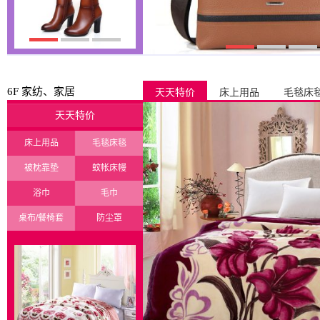
6F 家纺、家居
天天特价
床上用品
毛毯床
天天特价
床上用品
毛毯床毯
被枕靠垫
蚊帐床幔
浴巾
毛巾
桌布/餐椅套
防尘罩