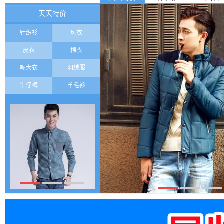
天天特价
针织衫
风衣
皮衣
棉衣
呢大衣
羽绒服
牛仔裤
羊毛衫