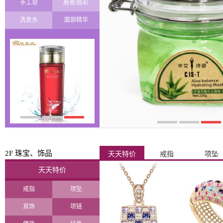
手工皂
唇膏/唇彩
洗发水
面部精华
2F 珠宝、饰品
天天特价
戒指
项坠
天天特价
戒指
项坠
耳饰
项链