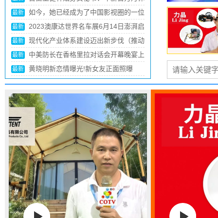
表态，赖清德或弃卒保车
真让王健林说中了？2024年起，楼市
最新
或将超乎预料，3个原因很真实
宇宙一切已被安排好？爱因斯坦为何信
最新
神学？杨振宁为何信造物者？
《天道》你是什么人，就会走到什么位
最新
置，谁都逃不掉
36氪独家｜大众与地平线合资公司新
最新
进展：调入上百人，CTO黄畅坐镇
中网市场：杭州第19届亚运会 浙江省
最新
杭州市举办的第19届亚洲夏季运动会