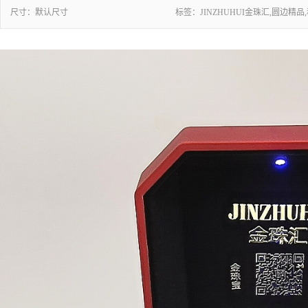
尺寸：
默认尺寸
标签：
JINZHUHUI金珠汇,圆边精品,和田碧玉