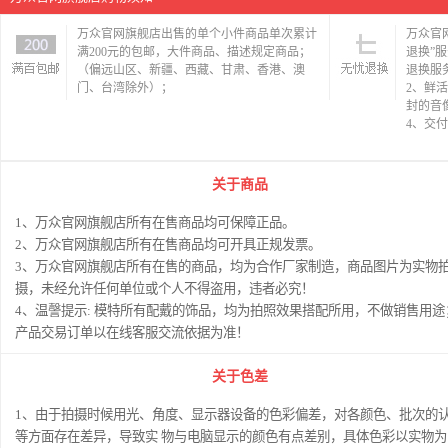
万众官网旗舰店出售的单个小件商品单次累计
万众官
满200元的包邮，大件商品、描述规定商品；
退换”
（偏远山区、新疆、西藏、甘肃、香港、澳
退换服
门、台湾除外）；
2、鲜
封的音
4、交
关于商品
1、万众官网旗舰店所有在售商品均可保障正品。
2、万众官网旗舰店所有在售商品均可开具正规发票。
3、万众官网旗舰店所有在售的商品，均为合作厂家制造，商品图片为实物
摄，未经允许任何单位或个人不得盗用，违者必究！
4、温謦提示: 模特所有配戴的饰品，均为拍照效果搭配所用，不做销售用途
产品交易订单以在线客服交流依据为准！
关于色差
1、由于拍摄时候用光、角度、显示器设备的色彩偏差，对各颜色、批次的
等方面存在差异，导致实 物与电脑显示的颜色有点差别，具体色彩以实物为