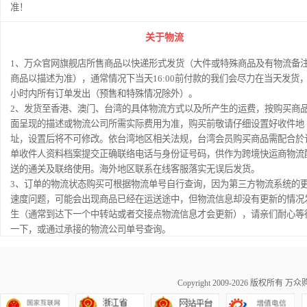
准！
关于物流
1、万众官网旗舰店所售商品以快递形式发货（大件或特殊商品及有物流备
商品以描述为准），通常情况下当天16:00前付款的我们会尽力在当天发货，
小时内所有订单发出（预售和特殊情况除外）。
2、发货至香港、澳门、台湾的具体物流方式以及所产生的运费，按购买商
面呈现的描述或物流公司所需实际费用为准，购买前敬请仔细设置好收件地
址，设置后将不可修改。依台湾地区相关法规，台湾会员购买商品需配合於
单收件人资料档案提交正确联络电话与身份证号码，供作为跨境快运商物流
送的通关及联络使用。海外地区联系在线客服落实无误后发货。
3、订单的物流状态购买可根据物流单号自行查询，因为第三方物流系统的
速度问题，可能会出现商品已经在运送途中，但物流信息却没有更新的情况
生（通常到达下一个中转站或者交接点物流信息才会更新），请亲们耐心等
一下，或通过承接的物流公司单号查询。
Copyright 2009-2026 版权所有
万众购