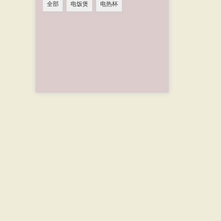
全部
电饭煲
电热杯